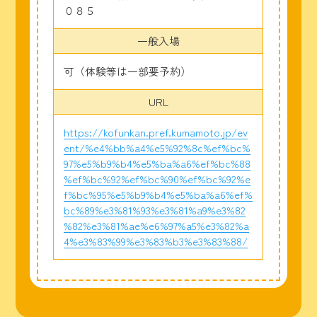
０８５
一般入場
可（体験等は一部要予約）
URL
https://kofunkan.pref.kumamoto.jp/ev
ent/%e4%bb%a4%e5%92%8c%ef%bc%
97%e5%b9%b4%e5%ba%a6%ef%bc%88
%ef%bc%92%ef%bc%90%ef%bc%92%e
f%bc%95%e5%b9%b4%e5%ba%a6%ef%
bc%89%e3%81%93%e3%81%a9%e3%82
%82%e3%81%ae%e6%97%a5%e3%82%a
4%e3%83%99%e3%83%b3%e3%83%88/