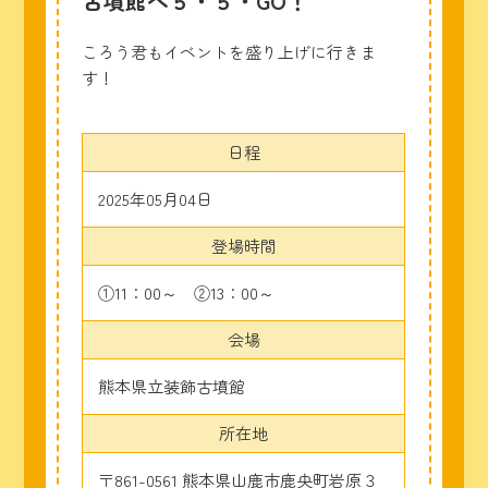
古墳館へ５・５・GO！
ころう君もイベントを盛り上げに行きま
す！
日程
2025年05月04日
登場時間
①11：00～ ②13：00～
会場
熊本県立装飾古墳館
所在地
〒861-0561 熊本県山鹿市鹿央町岩原３