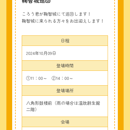
鞠智城巡回
ころう君が鞠智城にて巡回します！
鞠智城に来られる方々をお出迎えします！
日程
2024年10月09日
登場時間
①11：00～ ②14：00～
登場場所
八角形鼓楼前（雨の場合は温故創生館
二階）
会場