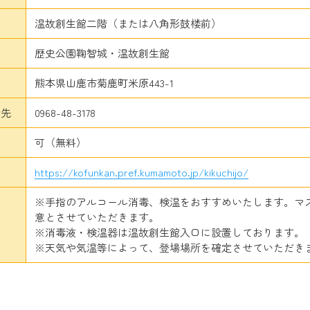
温故創生館二階（または八角形鼓楼前）
歴史公園鞠智城・温故創生館
熊本県山鹿市菊鹿町米原443-1
せ先
0968-48-3178
可（無料）
https://kofunkan.pref.kumamoto.jp/kikuchijo/
※手指のアルコール消毒、検温をおすすめいたします。マ
意とさせていただきます。
※消毒液・検温器は温故創生館入口に設置しております。
※天気や気温等によって、登場場所を確定させていただき