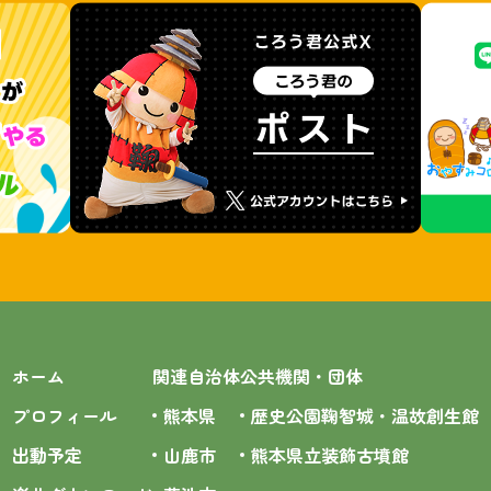
ホーム
関連自治体
公共機関・団体
プロフィール
熊本県
歴史公園鞠智城・温故創生館
出動予定
山鹿市
熊本県立装飾古墳館